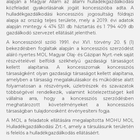
alapján a Magyar Állam az állami hulladékgazdálkodási
közfeladat gyakorlásának jogát koncesszióba adta. A
hulladékgazdálkodási koncessziós jogosultság földrajzi
alapja az ország teljes területe, mely a 2019. évi adatok
alapján mintegy 4 474 531 db háztartás és 1 794 409 db
gazdálkodó szervezet ellátását jelentheti.
A koncesszióról szóló 1991. évi XVI. törvény 20. § (1)
bekezdésben foglaltak alapján a koncessziós szerződést
aláíró nyertes MOL Magyar Olaj- és Gázipari Nyrt.-nek saját
részvételével belföldi székhelyű gazdasági társaságot
kellett alapítania. A koncesszornak koncessziós
társaságként olyan gazdasági társaságot kellett alapítania,
amelyben a társaság megalakulásakor és működése alatt
folyamatosan a részvények, üzletrészek és szavazatok
többségével rendelkezik, valamint kötelezettséget kell
vállalnia arra, hogy a koncessziós szerződésben
meghatározott követelményeket a koncessziós
társaságban tulajdonosként érvényesíteni fogja.
A MOL a feladatok ellátására megalapította MOHU MOL
Hulladékgazdálkodási Zrt.-t, amely a társulásunk területén
is felelős a hulladékgazdálkodás ellátásáért.