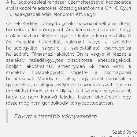
A hulladékkezelési rendszer üzemeltetésével kapcsolatos
alvállalkozói feladatokat közszolgáltatóként a GYHG Győri
Hulladékgazdálkodási Nonprofit Kft. végzi.
Önnek Kedves Látogató „csak” használni kell a rendszer
biztosította lehetőségeket. Arra kérem és bíztatom, hogy
családi házban lakóként gyűjtse külön a komposztálható
és maradék hulladékát, valamint vigye a szelektív
hulladékgyűjtő szigetre a szelektálható csomagolási
hulladékát. Társasházi lakóként Ön is vegye ki részét a
szelektív hulladékgyűjtés biztosította lehetőségekből.
Szóljon lakótársainak, amennyiben ők nem viszik a
szelektív hulladékgyűjtő szigetre a csomagolási
hulladékukat! Mondja el nekik, hogy ezzel nemcsak a
gyermekük, unokájuk jövőjének tesznek rosszat, hanem
emelik fizetendő szemétdíjukat is. Tisztában vagyok azzal,
hogy ez nem könnyű feladat, hiszen lakótársaink egy
része még nem gondolkodik környezettudatosan.
Együtt a tisztább környezetért!
Szabó Jenő