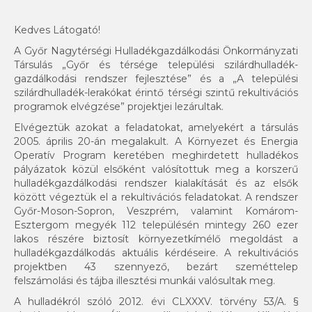
Kedves Látogató!
A Győr Nagytérségi Hulladékgazdálkodási Önkormányzati
Társulás „Győr és térsége települési szilárdhulladék-
gazdálkodási rendszer fejlesztése” és a „A települési
szilárdhulladék-lerakókat érintő térségi szintű rekultivációs
programok elvégzése” projektjei lezárultak.
Elvégeztük azokat a feladatokat, amelyekért a társulás
2005. április 20-án megalakult. A Környezet és Energia
Operatív Program keretében meghirdetett hulladékos
pályázatok közül elsőként valósítottuk meg a korszerű
hulladékgazdálkodási rendszer kialakítását és az elsők
között végeztük el a rekultivációs feladatokat. A rendszer
Győr-Moson-Sopron, Veszprém, valamint Komárom-
Esztergom megyék 112 településén mintegy 260 ezer
lakos részére biztosít környezetkímélő megoldást a
hulladékgazdálkodás aktuális kérdéseire. A rekultivációs
projektben 43 szennyező, bezárt szeméttelep
felszámolási és tájba illesztési munkái valósultak meg.
A hulladékról szóló 2012. évi CLXXXV. törvény 53/A. §