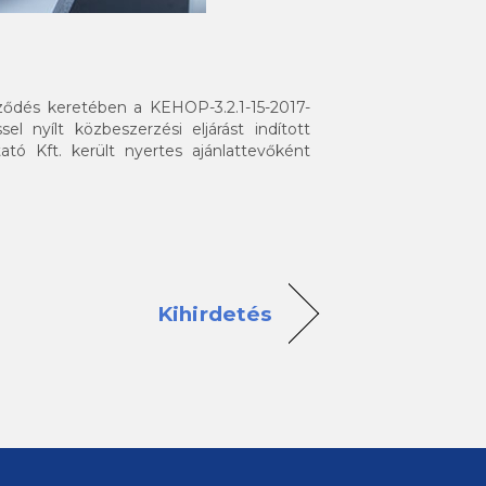
rződés keretében a KEHOP-3.2.1-15-2017-
nyílt közbeszerzési eljárást indított
tó Kft. került nyertes ajánlattevőként
Kihirdetés