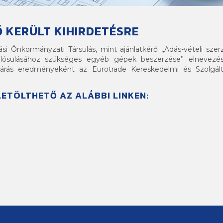
 KERÜLT KIHIRDETÉSRE
i Önkormányzati Társulás, mint ajánlatkérő „Adás-vételi sze
sulásához szükséges egyéb gépek beszerzése” elnevezéssel 
ljárás eredményeként az Eurotrade Kereskedelmi és Szolgálta
LETÖLTHETŐ AZ ALÁBBI LINKEN: