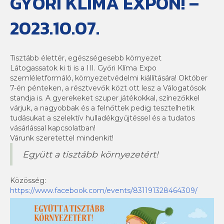
GYŐRI KLÍMA EXPON! –
2023.10.07.
Tisztább élettér, egészségesebb környezet
Látogassatok ki ti is a III. Győri Klíma Expo
szemléletformáló, környezetvédelmi kiállítására! Október
7-én pénteken, a résztvevők közt ott lesz a Válogatósok
standja is. A gyerekeket szuper játékokkal, színezőkkel
várjuk, a nagyobbak és a felnőttek pedig tesztelhetik
tudásukat a szelektív hulladékgyűjtéssel és a tudatos
vásárlással kapcsolatban!
Várunk szeretettel mindenkit!
Együtt a tisztább környezetért!
Közösség:
https://www.facebook.com/events/831191328464309/