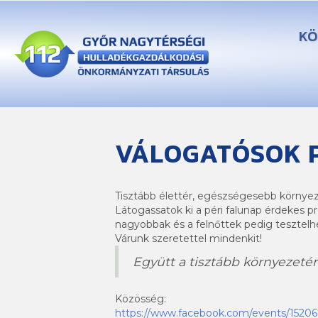
KÖ
VÁLOGATÓSOK P
Tisztább élettér, egészségesebb környez
Látogassatok ki a péri falunap érdekes pr
nagyobbak és a felnőttek pedig tesztelhet
Várunk szeretettel mindenkit!
Együtt a tisztább környezetér
Közösség:
https://www.facebook.com/events/1520