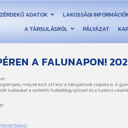
ZÉRDEKŰ ADATOK
LAKOSSÁGI INFORMÁCIÓ
A TÁRSULÁSRÓL
PÁLYÁZAT
KA
ÉREN A FALUNAPON! 2023
et.
ogramjaira, melyek közt ott lesz a Válogatósok csapata is. A gyer
ik tudásukat a szelektív hulladékgyűjtéssel és a tudatos vásárlá
t!
678065136942/