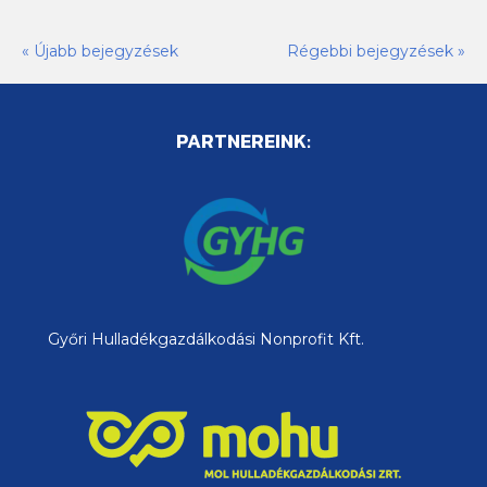
« Újabb bejegyzések
Régebbi bejegyzések »
PARTNEREINK:
Győri Hulladékgazdálkodási Nonprofit Kft.