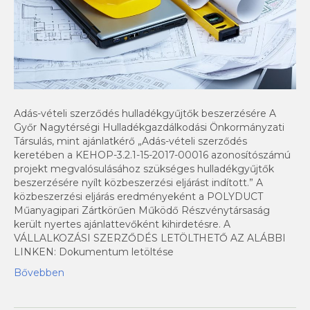
Adás-vételi szerződés hulladékgyűjtők beszerzésére A
Győr Nagytérségi Hulladékgazdálkodási Önkormányzati
Társulás, mint ajánlatkérő „Adás-vételi szerződés
keretében a KEHOP-3.2.1-15-2017-00016 azonosítószámú
projekt megvalósulásához szükséges hulladékgyűjtők
beszerzésére nyílt közbeszerzési eljárást indított.” A
közbeszerzési eljárás eredményeként a POLYDUCT
Műanyagipari Zártkörűen Működő Részvénytársaság
került nyertes ajánlattevőként kihirdetésre. A
VÁLLALKOZÁSI SZERZŐDÉS LETÖLTHETŐ AZ ALÁBBI
LINKEN: Dokumentum letöltése
Bővebben