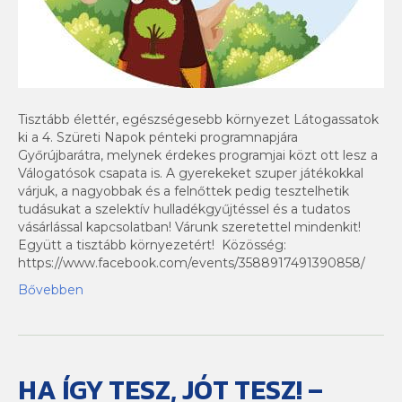
Tisztább élettér, egészségesebb környezet Látogassatok
ki a 4. Szüreti Napok pénteki programnapjára
Győrújbarátra, melynek érdekes programjai közt ott lesz a
Válogatósok csapata is. A gyerekeket szuper játékokkal
várjuk, a nagyobbak és a felnőttek pedig tesztelhetik
tudásukat a szelektív hulladékgyűjtéssel és a tudatos
vásárlással kapcsolatban! Várunk szeretettel mindenkit!
Együtt a tisztább környezetért! Közösség:
https://www.facebook.com/events/3588917491390858/
Bővebben
HA ÍGY TESZ, JÓT TESZ! –