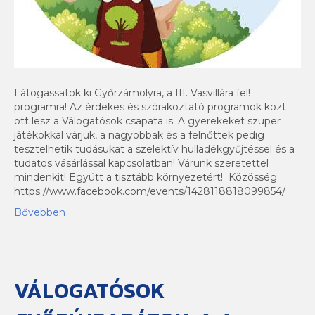
Látogassatok ki Győrzámolyra, a III. Vasvillára fel!
programra! Az érdekes és szórakoztató programok közt
ott lesz a Válogatósok csapata is. A gyerekeket szuper
játékokkal várjuk, a nagyobbak és a felnőttek pedig
tesztelhetik tudásukat a szelektív hulladékgyűjtéssel és a
tudatos vásárlással kapcsolatban! Várunk szeretettel
mindenkit! Együtt a tisztább környezetért! Közösség:
https://www.facebook.com/events/1428118818099854/
Bővebben
VÁLOGATÓSOK