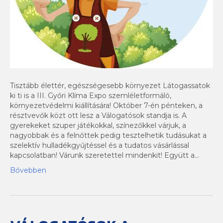
Tisztább élettér, egészségesebb környezet Látogassatok
ki ti is a III. Győri Klíma Expo szemléletformáló,
környezetvédelmi kiállítására! Október 7-én pénteken, a
résztvevők közt ott lesz a Válogatósok standja is. A
gyerekeket szuper játékokkal, színezőkkel várjuk, a
nagyobbak és a felnőttek pedig tesztelhetik tudásukat a
szelektív hulladékgyűjtéssel és a tudatos vásárlással
kapcsolatban! Várunk szeretettel mindenkit! Együtt a…
Bővebben